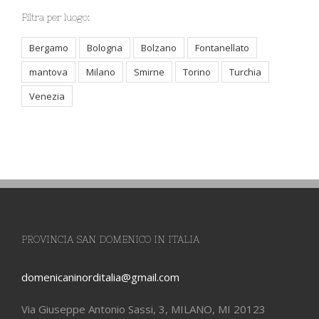
Filtra per luogo:
Bergamo
Bologna
Bolzano
Fontanellato
mantova
Milano
Smirne
Torino
Turchia
Venezia
PROVINCIA SAN DOMENICO IN ITALIA
domenicaninorditalia@gmail.com
Via Giuseppe Antonio Sassi, 3, MILANO, MI 20123