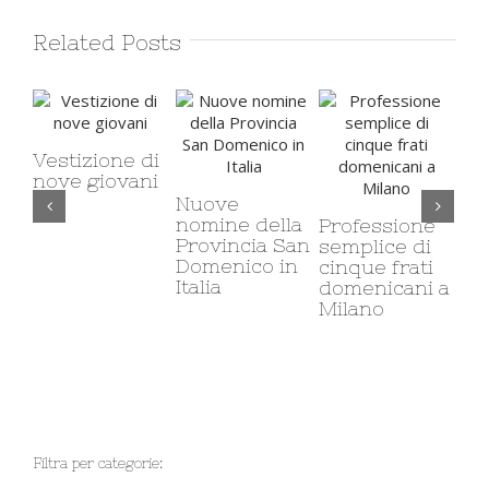
Related Posts
Vestizione di
nove giovani
Nuove
Il 
nomine della
ca
Professione
Provincia San
mi
semplice di
Domenico in
co
cinque frati
Italia
so
domenicani a
Milano
Filtra per categorie: