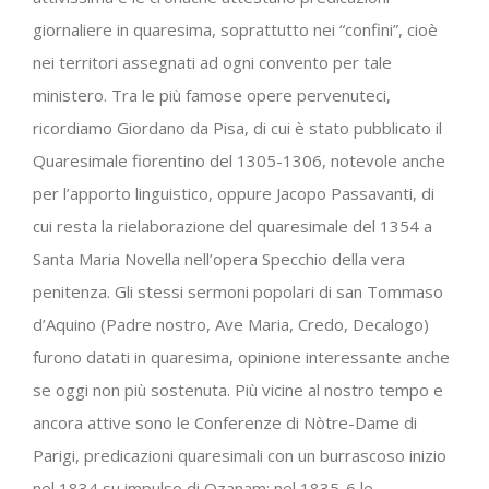
giornaliere in quaresima, soprattutto nei “confini”, cioè
nei territori assegnati ad ogni convento per tale
ministero. Tra le più famose opere pervenuteci,
ricordiamo Giordano da Pisa, di cui è stato pubblicato il
Quaresimale fiorentino del 1305-1306, notevole anche
per l’apporto linguistico, oppure Jacopo Passavanti, di
cui resta la rielaborazione del quaresimale del 1354 a
Santa Maria Novella nell’opera Specchio della vera
penitenza. Gli stessi sermoni popolari di san Tommaso
d’Aquino (Padre nostro, Ave Maria, Credo, Decalogo)
furono datati in quaresima, opinione interessante anche
se oggi non più sostenuta. Più vicine al nostro tempo e
ancora attive sono le Conferenze di Nòtre-Dame di
Parigi, predicazioni quaresimali con un burrascoso inizio
nel 1834 su impulso di Ozanam; nel 1835-6 le