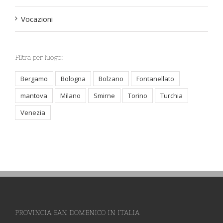
Vocazioni
Filtra per luogo:
Bergamo
Bologna
Bolzano
Fontanellato
mantova
Milano
Smirne
Torino
Turchia
Venezia
PROVINCIA SAN DOMENICO IN ITALIA