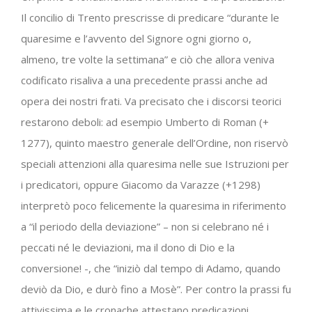
Il concilio di Trento prescrisse di predicare “durante le
quaresime e l’avvento del Signore ogni giorno o,
almeno, tre volte la settimana” e ciò che allora veniva
codificato risaliva a una precedente prassi anche ad
opera dei nostri frati. Va precisato che i discorsi teorici
restarono deboli: ad esempio Umberto di Roman (+
1277), quinto maestro generale dell’Ordine, non riservò
speciali attenzioni alla quaresima nelle sue Istruzioni per
i predicatori, oppure Giacomo da Varazze (+1298)
interpretò poco felicemente la quaresima in riferimento
a “il periodo della deviazione” – non si celebrano né i
peccati né le deviazioni, ma il dono di Dio e la
conversione! -, che “iniziò dal tempo di Adamo, quando
deviò da Dio, e durò fino a Mosè”. Per contro la prassi fu
attivissima e le cronache attestano predicazioni