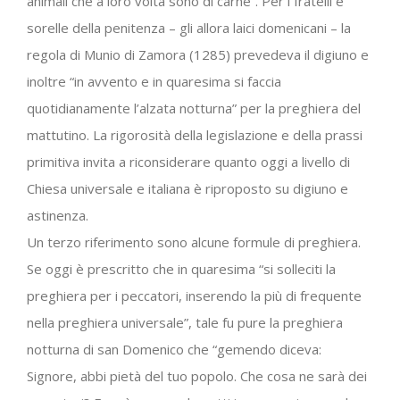
animali che a loro volta sono di carne”. Per i fratelli e
sorelle della penitenza – gli allora laici domenicani – la
regola di Munio di Zamora (1285) prevedeva il digiuno e
inoltre “in avvento e in quaresima si faccia
quotidianamente l’alzata notturna” per la preghiera del
mattutino. La rigorosità della legislazione e della prassi
primitiva invita a riconsiderare quanto oggi a livello di
Chiesa universale e italiana è riproposto su digiuno e
astinenza.
Un terzo riferimento sono alcune formule di preghiera.
Se oggi è prescritto che in quaresima “si solleciti la
preghiera per i peccatori, inserendo la più di frequente
nella preghiera universale”, tale fu pure la preghiera
notturna di san Domenico che “gemendo diceva:
Signore, abbi pietà del tuo popolo. Che cosa ne sarà dei