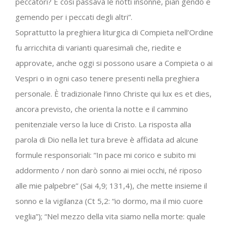
peccatori? E così passava le notti insonne, pian gendo e
gemendo per i peccati degli altri”.
Soprattutto la preghiera liturgica di Compieta nell’Ordine
fu arricchita di varianti quaresimali che, riedite e
approvate, anche oggi si possono usare a Compieta o ai
Vespri o in ogni caso tenere presenti nella preghiera
personale. È tradizionale l’inno Christe qui lux es et dies,
ancora previsto, che orienta la notte e il cammino
penitenziale verso la luce di Cristo. La risposta alla
parola di Dio nella let tura breve è affidata ad alcune
formule responsoriali: “In pace mi corico e subito mi
addormento / non darò sonno ai miei occhi, né riposo
alle mie palpebre” (Sai 4,9; 131,4), che mette insieme il
sonno e la vigilanza (Ct 5,2: “io dormo, ma il mio cuore
veglia”); “Nel mezzo della vita siamo nella morte: quale