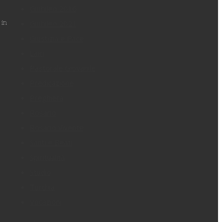
Giubileo 2016
Giubileo 2021
 in
Giustizia e Pace
Laici
Pastorale Giovanile
Predicazione
Preghiera
Rosario
Rosario Vivente
Santi e Beati
Spiritualità
Studio
Turchia
Vocazioni
Filtra per luogo: