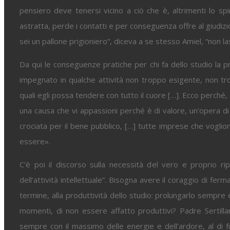
pensiero deve tenersi vicino a ciò che è, altrimenti lo spi
astratta, perde i contatti e per conseguenza offre al giudizi
sei un pallone prigioniero”, diceva a se stesso Amiel, “non las
Da qui le conseguenze pratiche per chi fa dello studio la
impegnato in qualche attività non troppo esigente, non tro
quali egli possa tendere con tutto il cuore […]. Ecco perché
una causa che vi appassioni perché è di valore, un’opera di
crociata per il bene pubblico, […] tutte imprese che voglio
essere».
C’è poi il discorso sulla necessità del vero e proprio ri
dell’attività intellettuale”. Bisogna avere il coraggio di ferm
termine, alla produttività dello studio: prolungarlo sempre
momenti, di non essere affatto produttivi? Padre Sertil
sempre con il massimo delle energie e dell’ardore, al di f