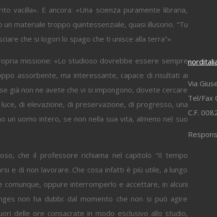
rito vacilla». E ancora: «Una scienza puramente libraria,
o un materiale troppo quintessenziale, quasi illusorio. “Tu
ciare che si logori lo spago che ti unisce alla terra”».
 propria missione: «Lo studioso dovrebbe essere sempre
nordital
ppo assorbente, ma interessante, capace di risultati ai
Via Gius
, se già non ne avete che vi si impongono, dovete cercare
Tel/Fax 
 luce, di elevazione, di preservazione, di progresso, una
C.F. 00
no un uomo intero, se non nella sua vita, almeno nel suo
Responsa
poso, che il professore richiama nel capitolo “Il tempo
arsi e di non lavorare. Che cosa infatti è più utile, a lungo
 e comunque, oppure interromperlo e accettare, in alcuni
langes non ha dubbi: dal momento che non si può agire
uori delle ore consacrate in modo esclusivo allo studio,