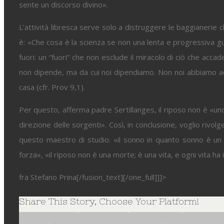
sente un discorso divino».
L’attività libresca serve solo a distruggere le baggianerie c
è: «Che cosa è la scienza se non una lenta e progressiva gua
fuori: un “fuori” che non esclude il miracolo di ciò che ac
non dipende, ma da cui noi dipendiamo. Non noi abbiamo acc
casa (cfr. Prov 9,1).
Per questo, afferma padre Sertillanges, il riposo non è «un
direzione delle sorgenti». Così, in conclusione, voglio rivolg
questo maestro di studio: «il sonno in quanto sonno è un a
forza», «il riposo non è una morte; è una vita, e ogni vita ha i
fra Stefano Prina[/fusion_text][/one_full]]]>
Share This Story, Choose Your Platform!