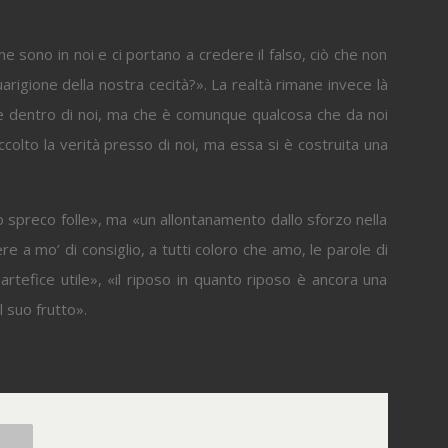
he sono in noi e ci portano a credere il falso, ciò che non
rigione della nostra cecità?». La realtà rimane invece là
cade dentro di noi, ma che è comunque qualcosa che da noi
olto la verità presso di noi, ma essa si è costruita una
o spreco folle», ma «un allontanamento dallo sforzo nella
ere a mo’ di consiglio, a tutti coloro che amo, le parole di
rtefice utile», «il riposo in quanto riposo è ancora una
l suo frutto».