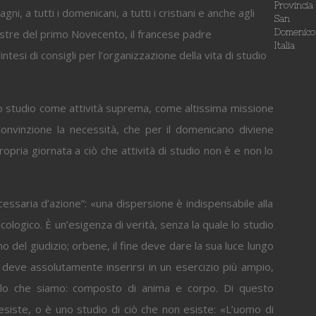
Provincia
, a tutti i domenicani, a tutti i cristiani e anche agli
San
illustre del primo Novecento, il francese padre
Domenico
Italia
sintesi di consigli per l’organizzazione della vita di studio
o studio come attività suprema, come altissima missione
 convinzione la necessità, che per il domenicano diviene
opria giornata a ciò che attività di studio non è e non lo
cessaria d’azione”: «una dispersione è indispensabile alla
cologico. È un’esigenza di verità, senza la quale lo studio
timo del giudizio; orbene, il fine deve dare la sua luce lungo
 deve assolutamente inserirsi in un esercizio più ampio,
uello che siamo: composto di anima e corpo. Di questo
esiste, o è uno studio di ciò che non esiste: «L’uomo di