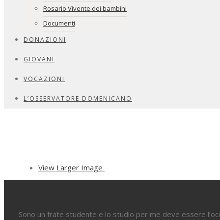
Rosario Vivente dei bambini
Documenti
DONAZIONI
GIOVANI
VOCAZIONI
L’OSSERVATORE DOMENICANO
View Larger Image
Il dovere del non-studio
Sono un frate studente e lo studio per me deve essere l’occu