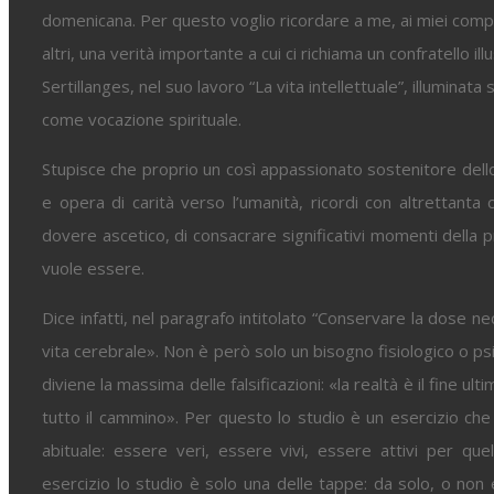
domenicana. Per questo voglio ricordare a me, ai miei compagni
altri, una verità importante a cui ci richiama un confratello 
Sertillanges, nel suo lavoro “La vita intellettuale”, illuminata 
come vocazione spirituale.
Stupisce che proprio un così appassionato sostenitore dell
e opera di carità verso l’umanità, ricordi con altrettanta
dovere ascetico, di consacrare significativi momenti della pr
vuole essere.
Dice infatti, nel paragrafo intitolato “Conservare la dose ne
vita cerebrale». Non è però solo un bisogno fisiologico o psi
diviene la massima delle falsificazioni: «la realtà è il fine ul
tutto il cammino». Per questo lo studio è un esercizio che
abituale: essere veri, essere vivi, essere attivi per q
esercizio lo studio è solo una delle tappe: da solo, o non 