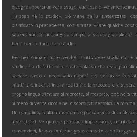
bisogna imporsi un vero svago, qualcosa di veramente inutil
il riposo né lo studio». Ciò viene da lui sintetizzato, d
pianificato in precedenza, con la frase: «Fate qualche cosa 
sapientemente un congruo tempo di studio giornaliero? ti se
tieniti ben lontano dallo studio.
Perché? Prima di tutto perché il frutto dello studio non è f
studio, ma dell’attitudine contemplativa che esso può ali
saldare, tanto è necessario riaprirli per verificare lo sta
infatti, si è inserita in una realtà che la precede e la super
propria lingua s’impara al mercato, al mercato, cioè nella vit
numero di verità circola nei discorsi più semplici. La minim
Un contadino, in alcuni momenti, è più sapiente di un filosofo
a se stessi. Se qualche profonda impressione, un ritorno is
convenzioni, le passioni, che generalmente ci sottraggono a