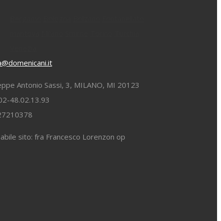
Bergamo
Bologna
Bolzano
Fontanellato
mantova
Milano
Smirne
Torino
Turchia
Venezia
ia@domenicani.it
eppe Antonio Sassi, 3, MILANO, MI 20123
02-48.02.13.93
827210378
bile sito: fra Francesco Lorenzon op