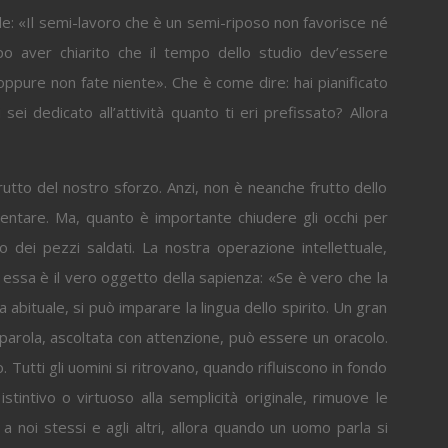
e: «Il semi-lavoro che è un semi-riposo non favorisce né
opo aver chiarito che il tempo dello studio dev’essere
oppure non fate niente». Che è come dire: hai pianificato
i dedicato all’attività quanto ti eri prefissato? Allora
rutto del nostro sforzo. Anzi, non è neanche frutto dello
mentare. Ma, quanto è importante chiudere gli occhi per
to dei pezzi saldati. La nostra operazione intellettuale,
a: essa è il vero oggetto della sapienza: «Se è vero che la
a abituale, si può imparare la lingua dello spirito. Un gran
a parola, ascoltata con attenzione, può essere un oracolo.
. Tutti gli uomini si ritrovano, quando rifluiscono in fondo
tintivo o virtuoso alla semplicità originale, rimuove le
 noi stessi e agli altri, allora quando un uomo parla si