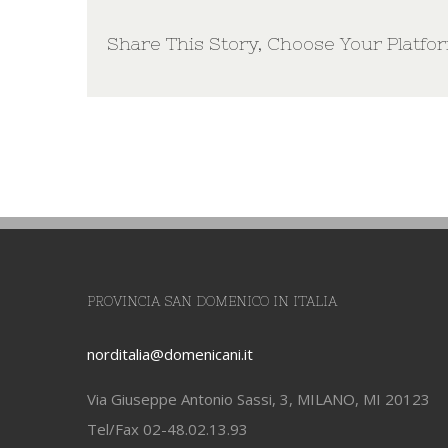
Share This Story, Choose Your Platfo
PROVINCIA SAN DOMENICO IN ITALIA
norditalia@domenicani.it
Via Giuseppe Antonio Sassi, 3, MILANO, MI 20123
Tel/Fax 02-48.02.13.93