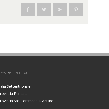
Facebook
Twitter
Google+
Pinterest
ROVINCE ITALIANE
talia Settentrionale
rovincia Romana
rovincia San Tommaso D'Aquino