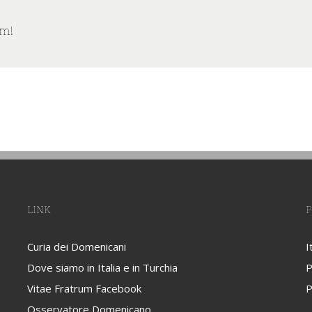
rm!
LINK
P
Curia dei Domenicani
I
Dove siamo in Italia e in Turchia
P
Vitae Fratrum Facebook
P
Osservatore Domenicano