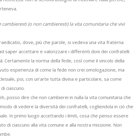
rteneva.
cambieresti (o non cambieresti) la vita comunitaria che vivi
aedicatio, dove, più che parole, si vedeva una vita fraterna
d saper accettare e valorizzare i differenti doni dei confratelli
ità. Certamente la norma della fede, così come il vincolo della
 avuto esperienza di come la fede non crei omologazione, ma
clesiale, poi, con un’arte tutta divina e particolare, sa come
 di ciascuno.
eh, posso dire che non cambierei in nulla la vita comunitaria che
 modo di vedere la diversità dei confratelli, cogliendola in ciò che
ale. In primo luogo accettando i limiti, cosa che penso essere
to di ciascuno alla vita comune e alla nostra missione. Non
rambe.