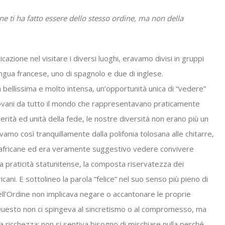
ne ti ha fatto essere dello stesso ordine, ma non della
icazione nel visitare i diversi luoghi, eravamo divisi in gruppi
lingua francese, uno di spagnolo e due di inglese.
bellissima e molto intensa, un’opportunità unica di “vedere”
 giovani da tutto il mondo che rappresentavano praticamente
ncerità ed unità della fede, le nostre diversità non erano più un
amo così tranquillamente dalla polifonia tolosana alle chitarre,
à africane ed era veramente suggestivo vedere convivere
la praticità statunitense, la composta riservatezza dei
ani. E sottolineo la parola “felice” nel suo senso più pieno di
ell’Ordine non implicava negare o accantonare le proprie
 Questo non ci spingeva al sincretismo o al compromesso, ma
a ricchezza: non si sentiva bisogno di mischiare nulla perché,