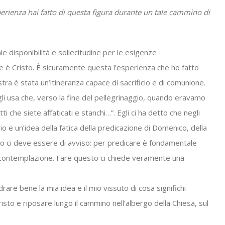
sperienza hai fatto di questa figura durante un tale cammino di
le disponibilità e sollecitudine per le esigenze
he è Cristo. È sicuramente questa l’esperienza che ho fatto
tra è stata un’itineranza capace di sacrificio e di comunione.
egli usa che, verso la fine del pellegrinaggio, quando eravamo
tti che siete affaticati e stanchi…”. Egli ci ha detto che negli
io e un’idea della fatica della predicazione di Domenico, della
to ci deve essere di avviso: per predicare è fondamentale
la contemplazione. Fare questo ci chiede veramente una
are bene la mia idea e il mio vissuto di cosa significhi
risto e riposare lungo il cammino nell’albergo della Chiesa, sul