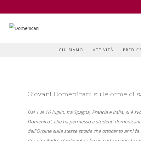
CHI SIAMO
ATTIVITÀ
PREDIC
View
Giovani Domenicani sulle orme di 
Larger
Image
Dal 1 al 16 luglio, tra Spagna, Francia e Italia, si è 
Domenico”, che ha permesso a studenti domenicani pr
dell’Ordine sulle stesse strade che ottocento anni fa
c’era fra Andrea Codignola, che ne parla in questa int