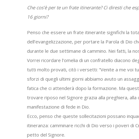
Che cos’è per te un frate itinerante? Ci diresti che e
16 giorni?
Penso che essere un frate itinerante significhi la tota
dell’evangelizzazione, per portare la Parola di Dio c
durante le due settimane di cammino. Nei fatti, la nos
Vorrei ricordare l’omelia di un confratello diacono d
tutti molto provati, citò i versetti: “Venite a me voi tu
sforzi di quegli ultimi giorni abbiamo avuto un assagg
fatica che ci attenderà dopo la formazione. Ma ques
trovare riposo nel Signore grazia alla preghiera, al
manifestazione di fede in Dio.
Ecco, penso che queste sollecitazioni possano inquadr
itineranza: camminare ricchi di Dio verso i poveri di C
petto del Signore.