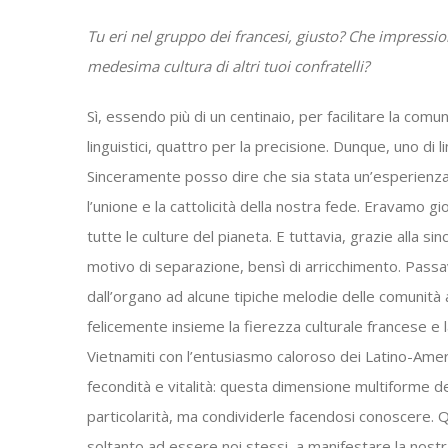
Tu eri nel gruppo dei francesi, giusto? Che impressio
medesima cultura di altri tuoi confratelli?
Sì, essendo più di un centinaio, per facilitare la comun
linguistici, quattro per la precisione. Dunque, uno di 
Sinceramente posso dire che sia stata un’esperienza 
l’unione e la cattolicità della nostra fede. Eravamo
tutte le culture del pianeta. E tuttavia, grazie alla si
motivo di separazione, bensì di arricchimento. Passav
dall’organo ad alcune tipiche melodie delle comunit
felicemente insieme la fierezza culturale francese e 
Vietnamiti con l’entusiasmo caloroso dei Latino-Americ
fecondità e vitalità: questa dimensione multiforme d
particolarità, ma condividerle facendosi conoscere.
soltanto ad essere noi stessi, a manifestare la nostr