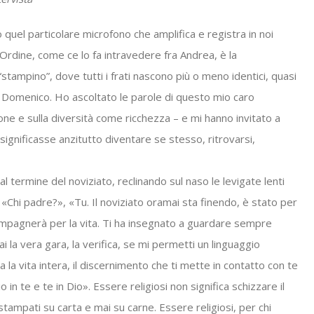
o quel particolare microfono che amplifica e registra in noi
e l’Ordine, come ce lo fa intravedere fra Andrea, è la
“stampino”, dove tutti i frati nascono più o meno identici, quasi
an Domenico. Ho ascoltato le parole di questo mio caro
ne e sulla diversità come ricchezza – e mi hanno invitato a
significasse anzitutto diventare se stesso, ritrovarsi,
l termine del noviziato, reclinando sul naso le levigate lenti
», «Chi padre?», «Tu. Il noviziato oramai sta finendo, è stato per
ompagnerà per la vita. Ti ha insegnato a guardare sempre
rai la vera gara, la verifica, se mi permetti un linguaggio
a la vita intera, il discernimento che ti mette in contatto con te
 te e te in Dio». Essere religiosi non significa schizzare il
stampati su carta e mai su carne. Essere religiosi, per chi