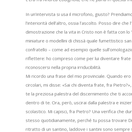
In un’intervista si usa il microfono, giusto? Prendiam
l’interiorità dell’altro, ossia l’ascolto. Posso dire ch
dimostrazione che la vita in Cristo non è fatta con lo 
miniature o modellini di chissà quale fumettistico s
confratello – come ad esempio quelle sull’omologazio
riflettere: ho compreso come per lui diventare frate 
riconoscersi nella propria irriducibilità.
Mi ricordo una frase del mio provinciale. Quando ero a
circolari, mi disse: «Sai chi diventa frate, fra Pietro?
te la preziosa palestra del discernimento che ti acc
dentro di te. Ora, però, uscirai dalla palestra e inizie
scolastico. Mi capisci, fra Pietro? Una verifica che dur
stesso quotidianamente, perché tu possa trovare Dio in
ritratto di un santino, laddove i santini sono sempre 