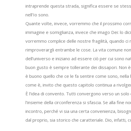
intraprende questa strada, significa essere se stess
nell’Io sono.
Quante volte, invece, vorremmo che il prossimo corr
immagine e somiglianza, invece che imago Dei: lo dic
vorremmo complice delle nostre fragilità, quando ci r
rimproverargli entrambe le cose. La vita comune non 
dell’universo e iniziano ad essere ciò per cui sono n
buon gusto è sempre tollerante dei dissapori. Non è 
è buono quello che ce le fa sentire come sono, nella lo
come è, invito che questo capitolo continua a rivolge
È l’idea di convento. Tutti convergono verso un solo c
l’insieme della circonferenza si sfascia. Se alla fine non
incontro, perché vi sia una certa convenienza, bisogna 
dal proprio, sia storico che caratteriale. Dio, infatti