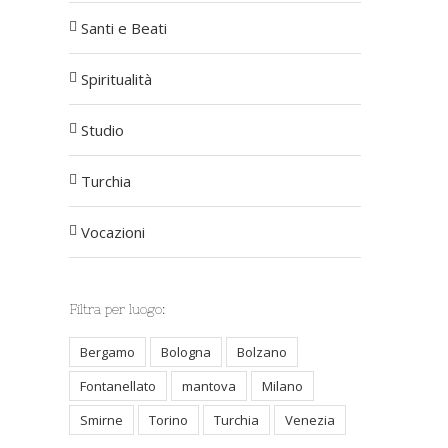
Santi e Beati
Spiritualità
Studio
Turchia
Vocazioni
Filtra per luogo:
Bergamo
Bologna
Bolzano
Fontanellato
mantova
Milano
Smirne
Torino
Turchia
Venezia