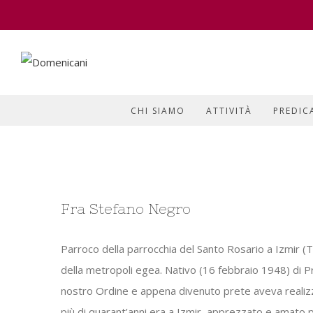
CHI SIAMO
ATTIVITÀ
PREDIC
View
Fra Stefano Negro
Larger
Image
Parroco della parrocchia del Santo Rosario a Izmir (
della metropoli egea. Nativo (16 febbraio 1948) di Pr
nostro Ordine e appena divenuto prete aveva realizzat
più di quarant’anni era a Izmir, apprezzato e amato pu