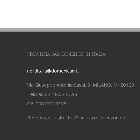
PROVINCIA SAN DOMENICO IN ITALIA
norditalia@domenicani.it
Via Giuseppe Antonio Sassi, 3, MILANO, MI 20123
Tel/Fax 02-48.02.13.93
C.F. 00827210378
Responsabile sito: fra Francesco Lorenzon op