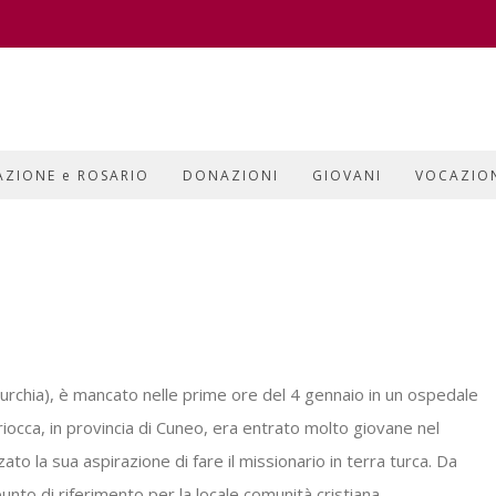
AZIONE e ROSARIO
DONAZIONI
GIOVANI
VOCAZIO
Turchia), è mancato nelle prime ore del 4 gennaio in un ospedale
iocca, in provincia di Cuneo, era entrato molto giovane nel
o la sua aspirazione di fare il missionario in terra turca. Da
nto di riferimento per la locale comunità cristiana.