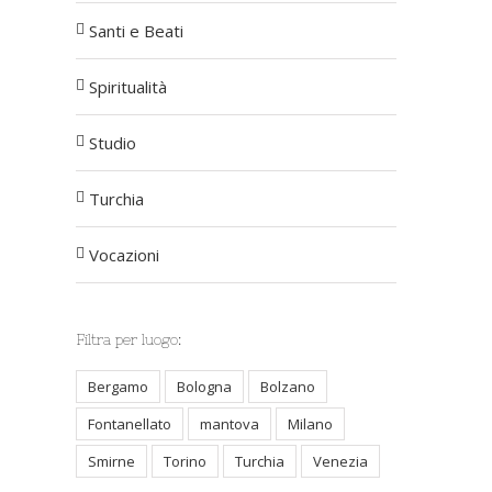
Santi e Beati
Spiritualità
Studio
Turchia
Vocazioni
Filtra per luogo:
Bergamo
Bologna
Bolzano
Fontanellato
mantova
Milano
Smirne
Torino
Turchia
Venezia