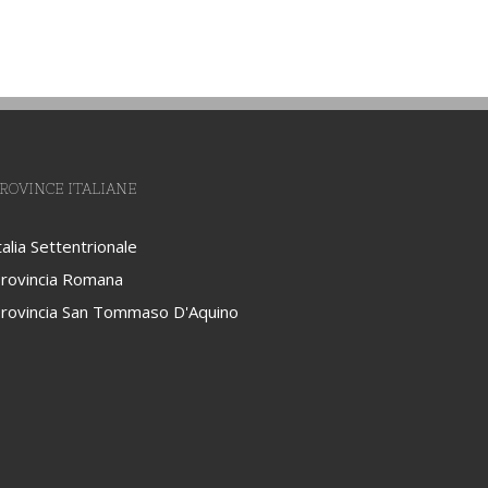
ROVINCE ITALIANE
talia Settentrionale
rovincia Romana
rovincia San Tommaso D'Aquino