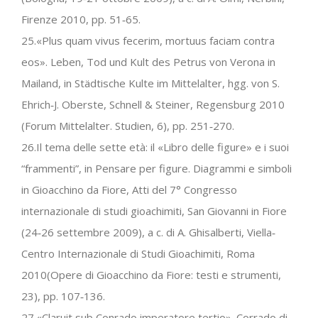
Firenze 2010, pp. 51‐65.
25.«Plus quam vivus fecerim, mortuus faciam contra
eos». Leben, Tod und Kult des Petrus von Verona in
Mailand, in Städtische Kulte im Mittelalter, hgg. von S.
Ehrich‐J. Oberste, Schnell & Steiner, Regensburg 2010
(Forum Mittelalter. Studien, 6), pp. 251‐270.
26.Il tema delle sette età: il «Libro delle figure» e i suoi
“frammenti”, in Pensare per figure. Diagrammi e simboli
in Gioacchino da Fiore, Atti del 7° Congresso
internazionale di studi gioachimiti, San Giovanni in Fiore
(24‐26 settembre 2009), a c. di A. Ghisalberti, Viella‐
Centro Internazionale di Studi Gioachimiti, Roma
2010(Opere di Gioacchino da Fiore: testi e strumenti,
23), pp. 107‐136.
27.«Claruit sub Conrado imperatore tertio». Corrado di