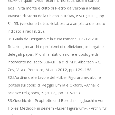
30.«Plus quam vivus fecerim, mortuus faciam contra
eos». Vita morte e culto di Pietro da Verona a Milano,
«Rivista di Storia della Chiesa in Italia», 65/1 (2011), pp.
31‐55. (versione t otta, rielaborata a ampliata del testo
indicato a rad l n. 25).
31.Guala da Bergamo e la curia romana, 1221‐1230.
Relazioni, incarichi e problemi di definizione, in Legati e
delegati papali. Profili, ambiti d’azione e tipologie di
intervento nei secoli XII‐XIII, a c. di M.P. Alberzoni ‐ C.
Zey, Vita e Pensiero, Milano 2012, pp. 129‐ 158
32.L’ordine delle tavole del «Liber Figurarum»: alcune
ipotesi sui codici di Reggio Emilia e Oxford, «Annali di
scienze religiose», 5 (2012), pp. 105‐139
33.Geschichte, Prophetie und Berechnung. Joachim von
Fiores Methodik in seinem «Liber Figurarum», «Archiv für