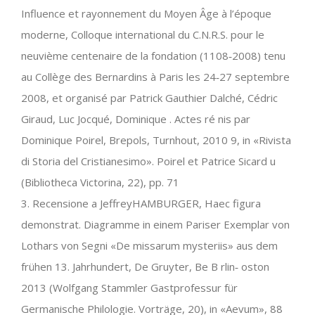
Influence et rayonnement du Moyen Âge à l’époque
moderne, Colloque international du C.N.R.S. pour le
neuvième centenaire de la fondation (1108‐2008) tenu
au Collège des Bernardins à Paris les 24‐27 septembre
2008, et organisé par Patrick Gauthier Dalché, Cédric
Giraud, Luc Jocqué, Dominique . Actes ré nis par
Dominique Poirel, Brepols, Turnhout, 2010 9, in «Rivista
di Storia del Cristianesimo». Poirel et Patrice Sicard u
(Bibliotheca Victorina, 22), pp. 71
3. Recensione a JeffreyHAMBURGER, Haec figura
demonstrat. Diagramme in einem Pariser Exemplar von
Lothars von Segni «De missarum mysteriis» aus dem
frühen 13. Jahrhundert, De Gruyter, Be B rlin‐ oston
2013 (Wolfgang Stammler Gastprofessur für
Germanische Philologie. Vorträge, 20), in «Aevum», 88