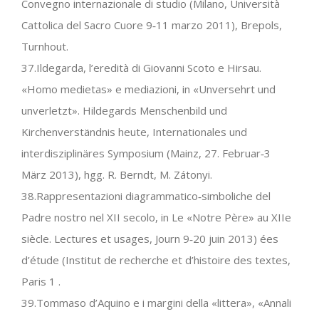
Convegno internazionale di studio (Milano, Università
Cattolica del Sacro Cuore 9‐11 marzo 2011), Brepols,
Turnhout.
37.Ildegarda, l’eredità di Giovanni Scoto e Hirsau.
«Homo medietas» e mediazioni, in «Unversehrt und
unverletzt». Hildegards Menschenbild und
Kirchenverständnis heute, Internationales und
interdisziplinäres Symposium (Mainz, 27. Februar‐3
März 2013), hgg. R. Berndt, M. Zátonyi.
38.Rappresentazioni diagrammatico‐simboliche del
Padre nostro nel XII secolo, in Le «Notre Père» au XIIe
siècle. Lectures et usages, Journ 9‐20 juin 2013) ées
d’étude (Institut de recherche et d’histoire des textes,
Paris 1 .
39.Tommaso d’Aquino e i margini della «littera», «Annali