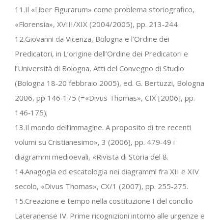
11.Il «Liber Figurarum» come problema storiografico,
«Florensia», XVIII/XIX (2004/2005), pp. 213‐244
12.Giovanni da Vicenza, Bologna e l’Ordine dei
Predicatori, in L’origine dell’Ordine dei Predicatori e
l’Università di Bologna, Atti del Convegno di Studio
(Bologna 18‐20 febbraio 2005), ed. G. Bertuzzi, Bologna
2006, pp 146‐175 (=«Divus Thomas», CIX [2006], pp.
146‐175);
13.Il mondo dell’immagine. A proposito di tre recenti
volumi su Cristianesimo», 3 (2006), pp. 479‐49 i
diagrammi medioevali, «Rivista di Storia del 8.
14.Anagogia ed escatologia nei diagrammi fra XII e XIV
secolo, «Divus Thomas», CX/1 (2007), pp. 255‐275.
15.Creazione e tempo nella costituzione I del concilio
Lateranense IV. Prime ricognizioni intorno alle urgenze e