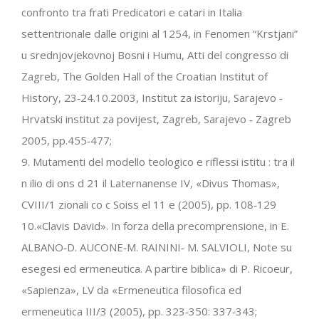
confronto tra frati Predicatori e catari in Italia
settentrionale dalle origini al 1254, in Fenomen “Krstjani”
u srednjovjekovnoj Bosni i Humu, Atti del congresso di
Zagreb, The Golden Hall of the Croatian Institut of
History, 23‐24.10.2003, Institut za istoriju, Sarajevo ‐
Hrvatski institut za povijest, Zagreb, Sarajevo ‐ Zagreb
2005, pp.455‐477;
9. Mutamenti del modello teologico e riflessi istitu : tra il
n ilio di ons d 21 il Laternanense IV, «Divus Thomas»,
CVIII/1 zionali co c Soiss el 11 e (2005), pp. 108‐129
10.«Clavis David». In forza della precomprensione, in E.
ALBANO‐D. AUCONE‐M. RAININI‐ M. SALVIOLI, Note su
esegesi ed ermeneutica. A partire biblica» di P. Ricoeur,
«Sapienza», LV da «Ermeneutica filosofica ed
ermeneutica III/3 (2005), pp. 323‐350: 337‐343;