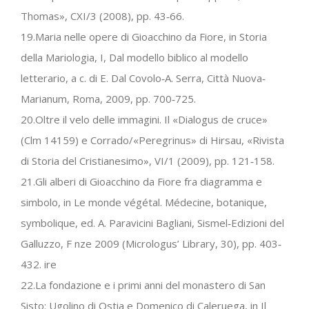
Thomas», CXI/3 (2008), pp. 43‐66.
19.Maria nelle opere di Gioacchino da Fiore, in Storia
della Mariologia, I, Dal modello biblico al modello
letterario, a c. di E. Dal Covolo‐A. Serra, Città Nuova‐
Marianum, Roma, 2009, pp. 700‐725.
20.Oltre il velo delle immagini. Il «Dialogus de cruce»
(Clm 14159) e Corrado/«Peregrinus» di Hirsau, «Rivista
di Storia del Cristianesimo», VI/1 (2009), pp. 121‐158.
21.Gli alberi di Gioacchino da Fiore fra diagramma e
simbolo, in Le monde végétal. Médecine, botanique,
symbolique, ed. A. Paravicini Bagliani, Sismel‐Edizioni del
Galluzzo, F nze 2009 (Micrologus’ Library, 30), pp. 403‐
432. ire
22.La fondazione e i primi anni del monastero di San
Sisto: Ugolino di Ostia e Domenico di Caleruega, in Il