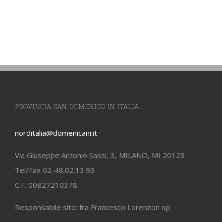
PROVINCIA SAN DOMENICO IN ITALIA
norditalia@domenicani.it
Via Giuseppe Antonio Sassi, 3, MILANO, MI 20123
Tel/Fax 02-48.02.13.93
C.F. 00827210378
Responsabile sito: fra Francesco Lorenzon op
LINK
Curia dei Domenicani