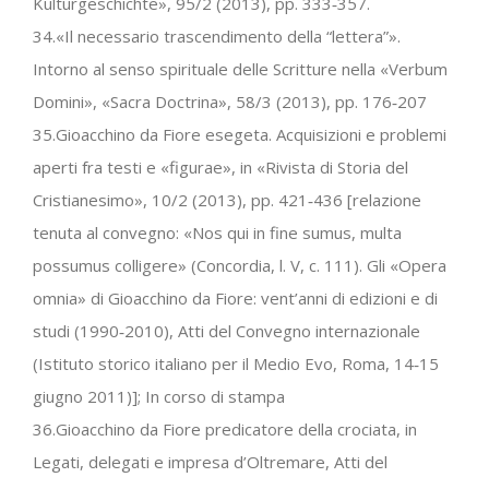
Kulturgeschichte», 95/2 (2013), pp. 333‐357.
34.«Il necessario trascendimento della “lettera”».
Intorno al senso spirituale delle Scritture nella «Verbum
Domini», «Sacra Doctrina», 58/3 (2013), pp. 176‐207
35.Gioacchino da Fiore esegeta. Acquisizioni e problemi
aperti fra testi e «figurae», in «Rivista di Storia del
Cristianesimo», 10/2 (2013), pp. 421‐436 [relazione
tenuta al convegno: «Nos qui in fine sumus, multa
possumus colligere» (Concordia, l. V, c. 111). Gli «Opera
omnia» di Gioacchino da Fiore: vent’anni di edizioni e di
studi (1990‐2010), Atti del Convegno internazionale
(Istituto storico italiano per il Medio Evo, Roma, 14‐15
giugno 2011)]; In corso di stampa
36.Gioacchino da Fiore predicatore della crociata, in
Legati, delegati e impresa d’Oltremare, Atti del