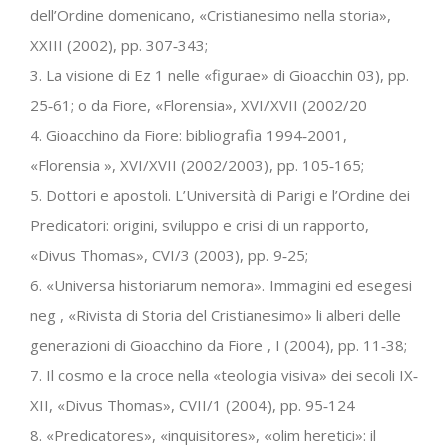
dell’Ordine domenicano, «Cristianesimo nella storia»,
XXIII (2002), pp. 307‐343;
3. La visione di Ez 1 nelle «figurae» di Gioacchin 03), pp.
25‐61; o da Fiore, «Florensia», XVI/XVII (2002/20
4. Gioacchino da Fiore: bibliografia 1994‐2001,
«Florensia », XVI/XVII (2002/2003), pp. 105‐165;
5. Dottori e apostoli. L’Università di Parigi e l’Ordine dei
Predicatori: origini, sviluppo e crisi di un rapporto,
«Divus Thomas», CVI/3 (2003), pp. 9‐25;
6. «Universa historiarum nemora». Immagini ed esegesi
neg , «Rivista di Storia del Cristianesimo» li alberi delle
generazioni di Gioacchino da Fiore , I (2004), pp. 11‐38;
7. Il cosmo e la croce nella «teologia visiva» dei secoli IX‐
XII, «Divus Thomas», CVII/1 (2004), pp. 95‐124
8. «Predicatores», «inquisitores», «olim heretici»: il