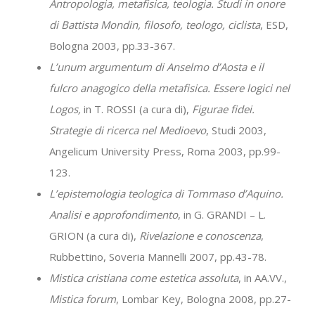
Antropologia, metafisica, teologia. Studi in onore
di Battista Mondin, filosofo, teologo, ciclista
, ESD,
Bologna 2003, pp.33-367.
L’unum argumentum di Anselmo d’Aosta e il
fulcro anagogico della metafisica. Essere logici nel
Logos,
in T. ROSSI (a cura di),
Figurae fidei.
Strategie di ricerca nel Medioevo
, Studi 2003,
Angelicum University Press, Roma 2003, pp.99-
123.
L’epistemologia teologica di Tommaso d’Aquino.
Analisi e approfondimento
, in G. GRANDI – L.
GRION (a cura di),
Rivelazione e conoscenza
,
Rubbettino, Soveria Mannelli 2007, pp.43-78.
Mistica cristiana come estetica assoluta
, in AA.VV.,
Mistica forum
, Lombar Key, Bologna 2008, pp.27-