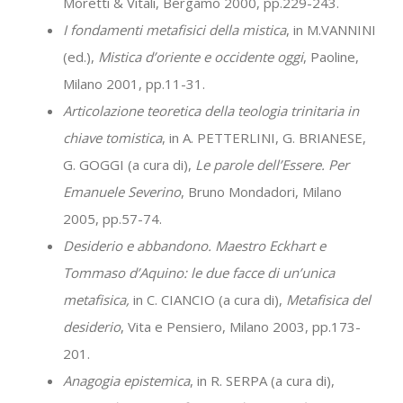
Moretti & Vitali, Bergamo 2000, pp.229-243.
I fondamenti metafisici della mistica
, in M.VANNINI
(ed.),
Mistica d’oriente e occidente oggi
, Paoline,
Milano 2001, pp.11-31.
Articolazione teoretica della teologia trinitaria in
chiave tomistica
, in A. PETTERLINI, G. BRIANESE,
G. GOGGI (a cura di),
Le parole dell’Essere. Per
Emanuele Severino
, Bruno Mondadori, Milano
2005, pp.57-74.
Desiderio e abbandono. Maestro Eckhart e
Tommaso d’Aquino: le due facce di un’unica
metafisica,
in C. CIANCIO (a cura di),
Metafisica del
desiderio
, Vita e Pensiero, Milano 2003, pp.173-
201.
Anagogia epistemica
, in R. SERPA (a cura di),