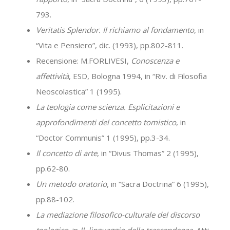
793.
Veritatis Splendor. Il richiamo al fondamento
, in
“Vita e Pensiero”, dic. (1993), pp.802-811.
Recensione: M.FORLIVESI,
Conoscenza e
affettività
, ESD, Bologna 1994, in “Riv. di Filosofia
Neoscolastica” 1 (1995).
La teologia come scienza. Esplicitazioni e
approfondimenti del concetto tomistico
, in
“Doctor Communis” 1 (1995), pp.3-34.
Il concetto di arte
, in “Divus Thomas” 2 (1995),
pp.62-80.
Un metodo oratorio
, in “Sacra Doctrina” 6 (1995),
pp.88-102.
La mediazione filosofico-culturale del discorso
teologico
, in
IL linguaggio della trascendenza
, Atti