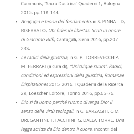
Communis, “Sacra Doctrina” Quaderni 1, Bologna
2015, pp.118-144.
Anagogia e teoria del fondamento
, in S. PINNA – D,
RISERBATO,
Ubi fides ibi libertas. Scriti in onore
di
Giacomo Biffi
, Cantagalli, Siena 2016, pp.207-
238.
Le radici della giustizia
, in G. P. TORREVECCHIA –
M- FERRARI (a cura di),
“Unicuique suum”. Radici,
condizioni ed espressioni della giustizia
,
Romanae
Dispitationes
2015-2016. I Quaderni della Ricerca
29, Loescher Editore, Torino 2016, pp.65-76.
Dio si fa uomo perché l’uomo divenga Dio: il
senso delle virtù teologali
, in G. BARZAGHI, G.M.
BREGANTINI, F. FACCHINI, G. DALLA TORRE,
Una
legge scritta da Dio dentro il cuore
, Incontri del