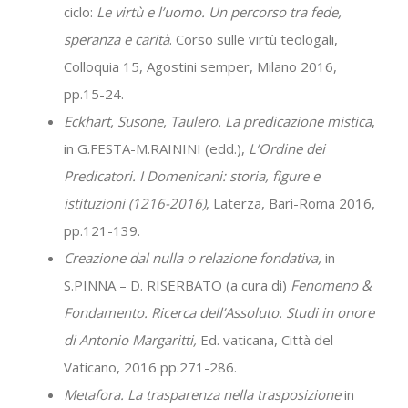
ciclo:
Le virtù e l’uomo. Un percorso tra fede,
speranza e carità
. Corso sulle virtù teologali,
Colloquia 15, Agostini semper, Milano 2016,
pp.15-24.
Eckhart, Susone, Taulero. La predicazione mistica
,
in G.FESTA-M.RAININI (edd.),
L’Ordine dei
Predicatori. I Domenicani: storia, figure e
istituzioni (1216-2016)
, Laterza, Bari-Roma 2016,
pp.121-139.
Creazione dal nulla o relazione fondativa,
in
S.PINNA – D. RISERBATO (a cura di)
Fenomeno &
Fondamento. Ricerca dell’Assoluto. Studi in onore
di Antonio Margaritti,
Ed. vaticana, Città del
Vaticano, 2016 pp.271-286.
Metafora. La trasparenza nella trasposizione
in