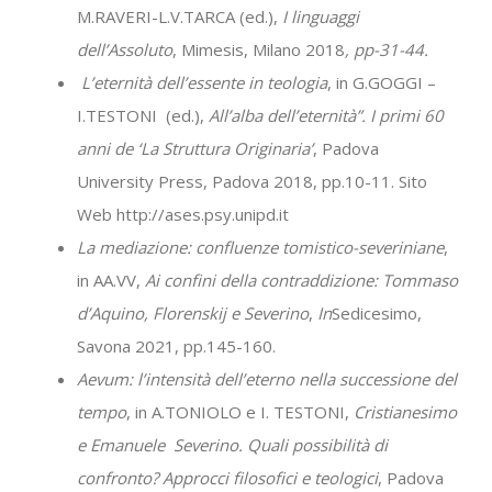
M.RAVERI-L.V.TARCA (ed.),
I linguaggi
dell’Assoluto
, Mimesis, Milano 2018
, pp-31-44.
L’eternità dell’essente in teologia
, in G.GOGGI –
I.TESTONI (ed.),
All’alba dell’eternità”. I primi 60
anni de ‘La Struttura Originaria’
, Padova
University Press, Padova 2018, pp.10-11. Sito
Web http://ases.psy.unipd.it
La mediazione: confluenze tomistico-severiniane
,
in AA.VV,
Ai confini della contraddizione: Tommaso
d’Aquino, Florenskij e Severino
,
In
Sedicesimo,
Savona 2021, pp.145-160.
Aevum: l’intensità dell’eterno nella successione del
tempo
, in A.TONIOLO e I. TESTONI,
Cristianesimo
e Emanuele Severino. Quali possibilità di
confronto? Approcci filosofici e teologici
, Padova