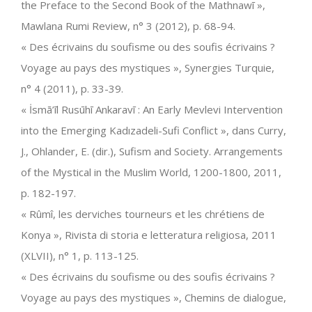
the Preface to the Second Book of the Mathnawī »,
Mawlana Rumi Review, n° 3 (2012), p. 68-94.
« Des écrivains du soufisme ou des soufis écrivains ?
Voyage au pays des mystiques », Synergies Turquie,
n° 4 (2011), p. 33-39.
« İsmā’īl Rusūhī Ankaravī : An Early Mevlevi Intervention
into the Emerging Kadızadeli-Sufi Conflict », dans Curry,
J., Ohlander, E. (dir.), Sufism and Society. Arrangements
of the Mystical in the Muslim World, 1200-1800, 2011,
p. 182-197.
« Rûmî, les derviches tourneurs et les chrétiens de
Konya », Rivista di storia e letteratura religiosa, 2011
(XLVII), n° 1, p. 113-125.
« Des écrivains du soufisme ou des soufis écrivains ?
Voyage au pays des mystiques », Chemins de dialogue,