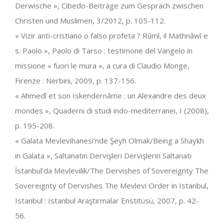
Derwische », Cibedo-Beiträge zum Gespräch zwischen
Christen und Muslimen, 3/2012, p. 105-112.
« Vizir anti-cristiano o falso profeta ? Rûmî, il Mathnâwî e
s. Paolo », Paolo di Tarso : testimone del Vangelo in
missione « fuori le mura », a cura di Claudio Monge,
Firenze : Nerbini, 2009, p. 137-156.
« Ahmedî et son Iskendernâme : un Alexandre des deux
mondes », Quaderni di studi indo-mediterranei, I (2008),
p. 195-208.
« Galata Mevlevihanesi’nde Şeyh Olmak/Being a Shaykh
in Galata », Saltanatın Dervişleri Dervişlerin Saltanatı
İstanbul’da Mevlevilik/The Dervishes of Sovereignty The
Sovereignty of Dervishes The Mevlevi Order in Istanbul,
Istanbul : Istanbul Araştırmalar Enstitüsü, 2007, p. 42-
56.