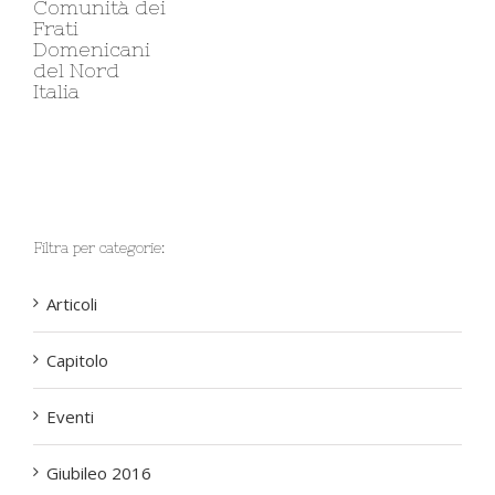
Co
Fra
Do
de
Ita
Filtra per categorie:
Articoli
Capitolo
Eventi
Giubileo 2016
Giubileo 2021
Giustizia e Pace