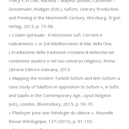
Policy », in Chih, Rachida – Mayeur-Jaouen, Catherine –
Seesemann, Rüdiger (Eds.), Sufism, Literary Production,
and Printing in the Nineteenth Century, Würzburg, Ergon
Verlag, 2015, p. 75-98.
« L’islam spirituale : Il misticismo sufi. Correnti e
radicamento », in Dal Mediterraneo al Mar della Cina.
L’irradiazione della tradizione cristiana di Antiochia nel
continente asiatico e nel suo universo religioso, Rome :
Libreria Editrice Vaticana, 2015.
« Mapping the modern Turkish Sufism and Anti-Sufism: a
case study of Salafism in opposition to Sufism », in Sufis
and Salafis in the Contemporary Age, Llyod Ridgeon
(ed.), London, Bloomsbury, 2015, p. 59-70.
« Plaidoyer pour une théologie du silence », Nouvelle
Revue théologique, 137 (2015), p. 91-105.