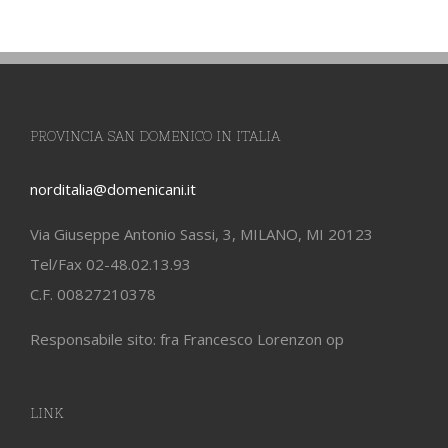
PROVINCIA SAN DOMENICO IN ITALIA
norditalia@domenicani.it
Via Giuseppe Antonio Sassi, 3, MILANO, MI 20123
Tel/Fax 02-48.02.13.93
C.F. 00827210378
Responsabile sito: fra Francesco Lorenzon op
LINK
Curia dei Domenicani
Dove siamo in Italia e in Turchia
Vitae Fratrum Facebook
Osservatore Domenicano