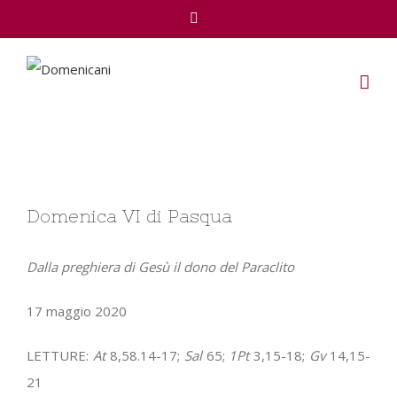
Facebook
View
Domenica VI di Pasqua
Larger
Image
Dalla preghiera di Gesù il dono del Paraclito
17 maggio 2020
LETTURE:
At
8,58.14-17;
Sal
65;
1Pt
3,15-18;
Gv
14,15-
21