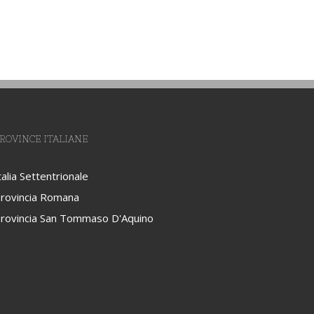
ROVINCE ITALIANE
talia Settentrionale
rovincia Romana
rovincia San Tommaso D'Aquino