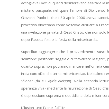
accoglieva i voti di quanti desideravano esaltare la m
mistero pasquale, nel quale l’amore di Dio verso tu
Giovanni Paolo II che il 30 aprile 2000 aveva canon
processo diocesano come vescovo ausiliare a Cracovi
una rivelazione privata di Gesù Cristo, che non solo
dopo Pasqua fosse la festa della misericordia.
Superfluo aggiungere che il provvedimento suscitò l’
soluzione pastorale saggia è di “cavalcare la tigre”,
quanto sopra, non potranno mancare nell’omelia cenni
inizia con: «Dio di eterna misericordia». Nel salmo re
“éleos” (da cui
kyrie eleison
). Nella seconda lettu
speranza viva» mediante la risurrezione di Gesù Cristo 
è espressione suprema e quotidiana della misericord
[/fusion_text][/one_full]]]>