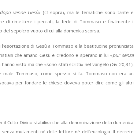
 dopo venne Gesù
» (cf sopra), ma le tematiche sono tante e
tere di rimettere i peccati, la fede di Tommaso e finalmente i
o del sepolcro vuoto di cui alla domenica scorsa.
ì l’esortazione di Gesù a Tommaso e la beatitudine pronunciata
ristiani che amano Gesù e credono e sperano in lui «
pur senza
n hanno visto ma che «sono stati scritti» nel vangelo (Gv 20,31).
are male Tommaso, come spesso si fa. Tommaso non era un
vocava per fondare le chiese doveva poter dire come gli altri
il Culto Divino stabiliva che alla denominazione della domenica
 senza mutamenti né delle letture né dell’eucologia. Il decreto