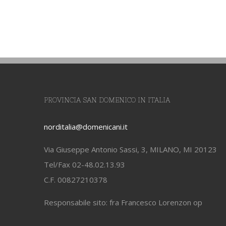
PROVINCIA SAN DOMENICO IN ITALIA
norditalia@domenicani.it
Via Giuseppe Antonio Sassi, 3, MILANO, MI 20123
Tel/Fax 02-48.02.13.93
C.F. 00827210378
Responsabile sito: fra Francesco Lorenzon op