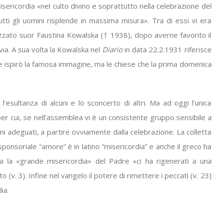
isericordia «nel culto divino e soprattutto nella celebrazione del
tti gli uomini risplende in massima misura». Tra di essi vi era
izzato suor Faustina Kowalska († 1938), dopo averne favorito il
a. A sua volta la Kowalska nel
Diario
in data 22.2.1931 riferisce
 le ispirò la famosa immagine, ma le chiese che la prima domenica
esultanza di alcuni e lo sconcerto di altri. Ma ad oggi l’unica
 per cui, se nell’assemblea vi è un consistente gruppo sensibile a
 adeguati, a partire ovviamente dalla celebrazione. La colletta
sponsoriale “amore” è in latino “misericordia” e anche il greco ha
ra la «grande misericordia» del Padre «ci ha rigenerati a una
(v. 3). Infine nel vangelo il potere di rimettere i peccati (v. 23)
ia.