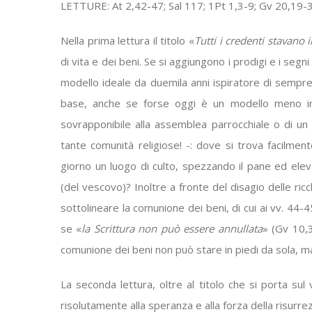
LETTURE: At 2,42-47; Sal 117; 1Pt 1,3-9; Gv 20,19-
Nella prima lettura il titolo «
Tutti i credenti stavan
di vita e dei beni. Se si aggiungono i prodigi e i segn
modello ideale da duemila anni ispiratore di sempre
base, anche se forse oggi è un modello meno inf
sovrapponibile alla assemblea parrocchiale o di un 
tante comunità religiose! -: dove si trova facilm
giorno un luogo di culto, spezzando il pane ed elev
(del vescovo)? Inoltre a fronte del disagio delle ricc
sottolineare la comunione dei beni, di cui ai vv. 44-4
se «
la Scrittura non può essere annullata
» (Gv 10,
comunione dei beni non può stare in piedi da sola, m
La seconda lettura, oltre al titolo che si porta sul 
risolutamente alla speranza e alla forza della risurrez