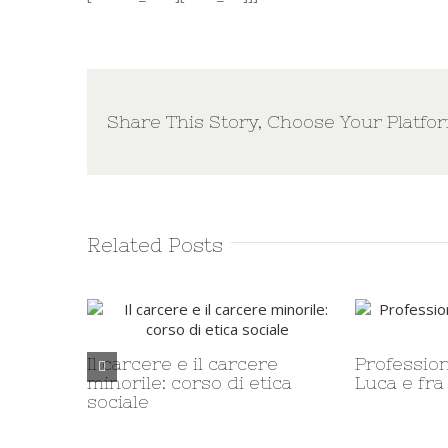
Share This Story, Choose Your Platfo
Related Posts
Professione solenne di fra
Luca e fra Alin
L’incontro inter
gruppi del Rosar
padre Davide Tr