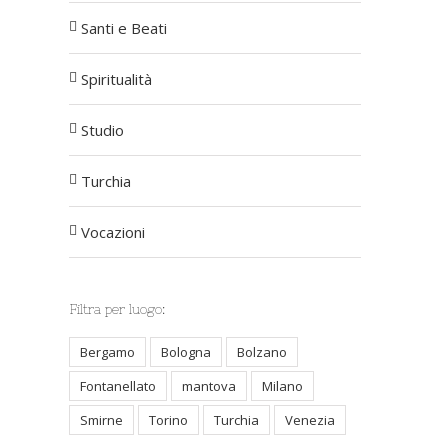
Santi e Beati
Spiritualità
Studio
Turchia
Vocazioni
Filtra per luogo:
Bergamo
Bologna
Bolzano
Fontanellato
mantova
Milano
Smirne
Torino
Turchia
Venezia