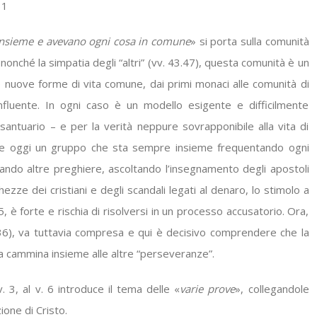
31
o insieme e avevano ogni cosa in comune
» si porta sulla comunità
i nonché la simpatia degli “altri” (vv. 43.47), questa comunità è un
 nuove forme di vita comune, dai primi monaci alle comunità di
luente. In ogni caso è un modello esigente e difficilmente
santuario – e per la verità neppure sovrapponibile alla vita di
ente oggi un gruppo che sta sempre insieme frequentando ogni
ando altre preghiere, ascoltando l’insegnamento degli apostoli
hezze dei cristiani e degli scandali legati al denaro, lo stimolo a
5, è forte e rischia di risolversi in un processo accusatorio. Ora,
36), va tuttavia compresa e qui è decisivo comprendere che la
a cammina insieme alle altre “perseveranze”.
v. 3, al v. 6 introduce il tema delle «
varie prove
», collegandole
ione di Cristo.