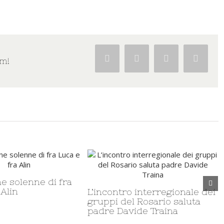
Facebook
Twitter
Google+
Pintere
rm!
Vestizione di nove giovani
Nuove
Provin
regionale dei
Italia
io saluta
aina