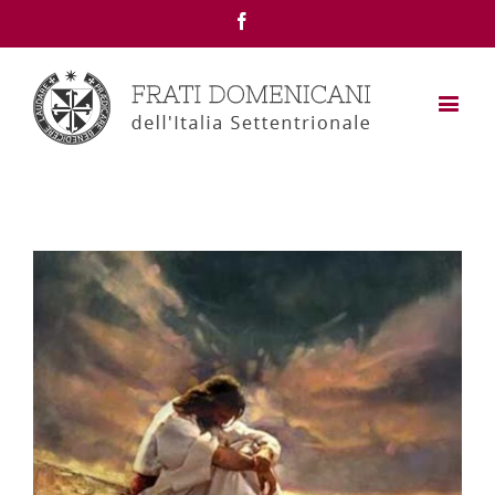
Facebook
View
Larger
Image