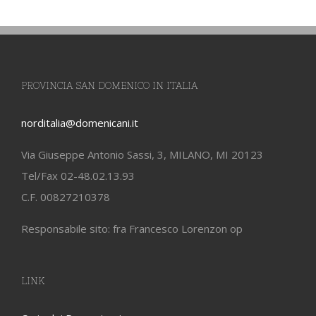
PROVINCIA SAN DOMENICO IN ITALIA
norditalia@domenicani.it
Via Giuseppe Antonio Sassi, 3, MILANO, MI 20123
Tel/Fax 02-48.02.13.93
C.F. 00827210378
Responsabile sito: fra Francesco Lorenzon op
LINK