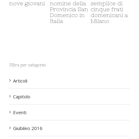
nove giovani
nomine della
semplice di
ca
Provincia San
cinque frati
min
Domenico in
domenicani a
cor
Italia
Milano
so
Filtra per categorie:
Articoli
Capitolo
Eventi
Giubileo 2016