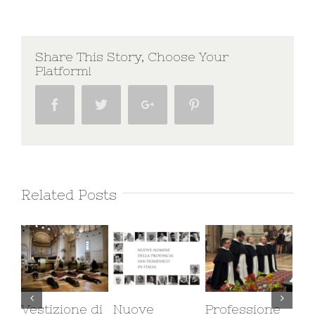
Share This Story, Choose Your
Platform!
Facebook
Twitter
Google+
Pinterest
Related Posts
Vestizione di
Nuove
Professione
Il 