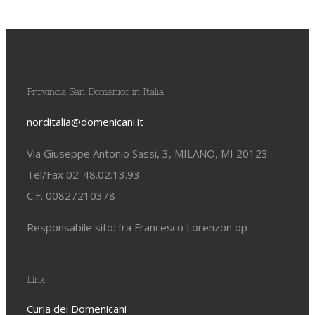
Provincia San Domenico in Italia
norditalia@domenicani.it
Via Giuseppe Antonio Sassi, 3, MILANO, MI 20123
Tel/Fax 02-48.02.13.93
C.F. 00827210378
Responsabile sito: fra Francesco Lorenzon op
Link
Curia dei Domenicani