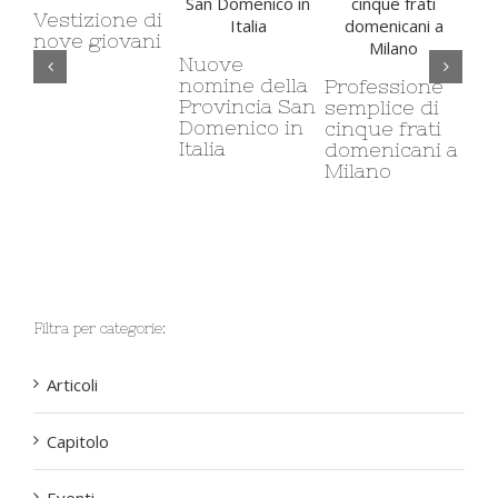
ione di
iovani
Nuove
Il carcere e i
nomine della
carcere
Professione
Provincia San
minorile:
semplice di
Domenico in
corso di etic
cinque frati
Italia
sociale
domenicani a
Milano
Filtra per categorie:
Articoli
Capitolo