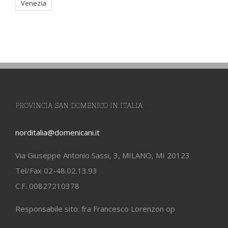
Venezia
PROVINCIA SAN DOMENICO IN ITALIA
norditalia@domenicani.it
Via Giuseppe Antonio Sassi, 3, MILANO, MI 20123
Tel/Fax 02-48.02.13.93
C.F. 00827210378
Responsabile sito: fra Francesco Lorenzon op