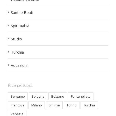
Rosario Vivente
Santi e Beati
Spiritualità
Studio
Turchia
Vocazioni
Filtra per luogo:
Bergamo
Bologna
Bolzano
Fontanellato
mantova
Milano
Smirne
Torino
Turchia