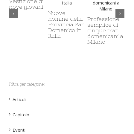
di
ni
Pr
sol
Nuove
Il carcere e il
fra
nomine della
carcere
Professione
Ali
Provincia San
minorile:
semplice di
Domenico in
corso di etica
cinque frati
Italia
sociale
domenicani a
Milano
Filtra per categorie:
Articoli
Capitolo
Eventi