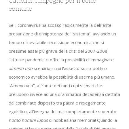
Cattolici, l’impegno per il bene
comune
Se il coronavirus ha scosso radicalmente la delirante
presunzione di onnipotenza del “sistema”, avviando un
tempo d’inevitabile recessione economica che si
presume assai più grave della crisi del 2007-2008,
l’attuale pandemia ci offre la possibilità di immaginare
almeno uno
scenario in cui l’assetto socio-politico-
economico avrebbe la possibilità di uscirne più umano.
“Almeno uno”, a fronte dei tanti cupi scenari che
preludono invece ad una drammatica decadenza dettata
dal combinato disposto tra paura e ripiegamento
egoistico, all’insegna del mai completamente superato
homo homini lupus
di hobbesiana memoria! Quando la
ragione si lascia persuadere dalla Parola di Dio appare