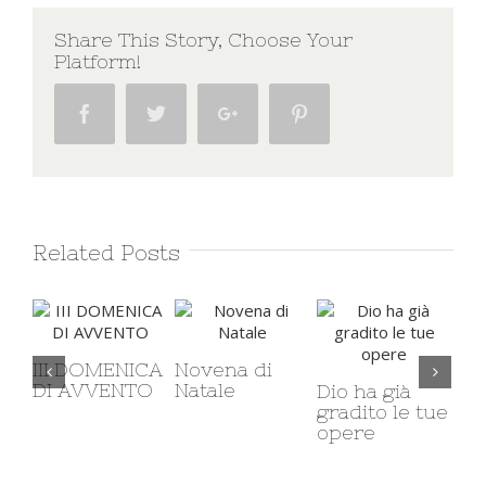
Share This Story, Choose Your
Platform!
Facebook
Twitter
Google+
Pinterest
Related Posts
CA
Novena di
San
O
Natale
ord
Dio ha già
Cristiani a
gradito le tue
Smirne e
opere
Domenicani
ponte