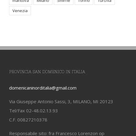
mantova
Milano
Smirne
Torino
Turchia
Venezia
PROVINCIA SAN DOMENICO IN ITALIA
domenicaninorditalia@gmail.com
Via Giuseppe Antonio Sassi, 3, MILANO, MI 20123
Tel/Fax 02-48.02.13.93
C.F. 00827210378
Responsabile sito: fra Francesco Lorenzon op