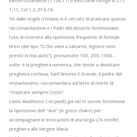
ininterrottamente”(1Ts6,17) e inviti simili rivolge in 2Ts
1,11, Col 1,3, Ef 6,18.
Fin dalle origini cristiane si è cercato di praticare questa
raccomandazione e i Padri del deserto testimoniano
l’uso di ricorrere alla ripetizione frequente di formule
brevi (del tipo “O Dio vieni a salvarmi, Signore vieni
presto in mia aiuto”), pronunciate 100, 200, 1000…
volte: è la preghiera numerica, che tende a diventare
preghiera continua. Sant’Antonio il Grande, il padre del
monachesimo, raccomandava sul letto di morte di
“respirare sempre Cristo”.
L’inno Akathistos (=in piedi) già nel VI secolo testimonia
la ripetizione dell’ “Ave” (in greco chaire) per
accompagnare le invocazioni di una lunga (24 strofe)
preghiera alla Vergine Maria.