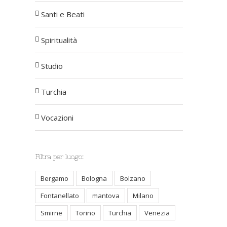
Santi e Beati
Spiritualità
Studio
Turchia
Vocazioni
Filtra per luogo:
Bergamo
Bologna
Bolzano
Fontanellato
mantova
Milano
Smirne
Torino
Turchia
Venezia