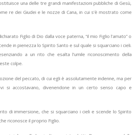
costituisce una delle tre grandi manifestazioni pubbliche di Gesù,
o come re dei Giudei e le nozze di Cana, in cui s’è mostrato come
hiarato Figlio di Dio dalla voce paterna, “il mio Figlio l’amato” o
cende in pienezza lo Spirito Santo e sul quale si squarciano i cieli.
esenziando a un rito che esalta l’umile riconoscimento della
este colpe.
ozione del peccato, di cui egli è assolutamente indenne, ma per
e vi si accostavano, divenendone in un certo senso capo e
to di immersione, che si squarciano i cieli e scende lo Spirito
he riconosce il proprio Figlio.