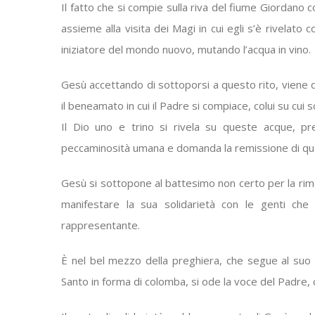
Il fatto che si compie sulla riva del fiume Giordano 
assieme alla visita dei Magi in cui egli s’è rivelat
iniziatore del mondo nuovo, mutando l’acqua in vino.
Gesù accettando di sottoporsi a questo rito, viene dic
il beneamato in cui il Padre si compiace, colui su cui s
Il Dio uno e trino si rivela su queste acque, pr
peccaminosità umana e domanda la remissione di qu
Gesù si sottopone al battesimo non certo per la rim
manifestare la sua solidarietà con le genti ch
rappresentante.
È nel bel mezzo della preghiera, che segue al suo ri
Santo in forma di colomba, si ode la voce del Padre, c