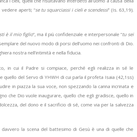
a i cieli, quelli che risultavano interdetti all’uomo a causa della
 vedere aperti; “
se tu squarciassi i cieli e scendessi
” (Is. 63,19).
ti è il mio figlio
”, ma il più confidenziale e interpersonale “
tu sei
’esemplare del nuovo modo di porsi dell’uomo nei confronti di Dio.
ra nostra nell’intimità e nella fiducia.
, in cui il Padre si compiace, perché egli realizza in sé le
e quello del Servo di YHWH di cui parla il profeta Isaia (42,1ss)
o udire in piazza la sua voce, non spezzando la canna incrinata e
gno che Dio vuole inaugurare, quello che egli gradisce, quello in
dolcezza, del dono e il sacrificio di sé, come via per la salvezza
, davvero la scena del battesimo di Gesù è una di quelle che