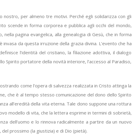
 nostro, per almeno tre motivi. Perché egli solidarizza con gli
irito scende in forma corporea e pubblica agli occhi del mondo,
, nella pagina evangelica, alla genealogia di Gesù, che in forma
invasa da questa irruzione della grazia divina. L’evento che ha
finisce l’identità del cristiano, la filiazione adottiva, il dialogo
lo Spirito portatore della novità interiore, l’accesso al Paradiso,
ostrando come l’opera di salvezza realizzata in Cristo attinga la
ione, che è al tempo stesso comunicazione del dono dello Spirito
anza all’eredità della vita eterna. Tale dono suppone una rottura
ovo modello di vita, che la lettera esprime in termini di sobrietà,
tenza dell’uomo e lo rinnova radicalmente a partire da un nuovo
del prossimo (la giustizia) e di Dio (pietà).