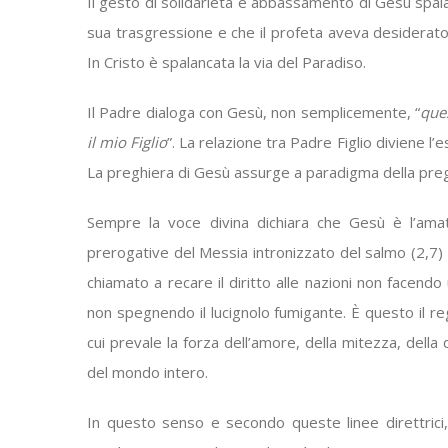
Il gesto di solidarietà e abbassamento di Gesù spalanc
sua trasgressione e che il profeta aveva desiderato
In Cristo è spalancata la via del Paradiso.
Il Padre dialoga con Gesù, non semplicemente, “
ques
il mio Figlio
”. La relazione tra Padre Figlio diviene l
La preghiera di Gesù assurge a paradigma della preghie
Sempre la voce divina dichiara che Gesù è l’amato
prerogative del Messia intronizzato del salmo (2,7) 
chiamato a recare il diritto alle nazioni non facend
non spegnendo il lucignolo fumigante. È questo il re
cui prevale la forza dell’amore, della mitezza, della 
del mondo intero.
In questo senso e secondo queste linee direttrici