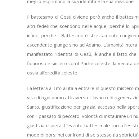
meglio esprimono la sua identità e la sua missione.
Il battesimo di Gesù diviene però anche il battesimo
altri fedeli che scendono nelle acque, perché lo Sp
infine, perché il Battesimo è strettamente congiunto
ascendente giunge sino ad Adamo. L’umanità intera è 
manifestato l’identità di Gesù, è anche il fatto che de
fiducioso e sincero con il Padre celeste, la venuta del
ossia all’eredità celeste.
La lettera a Tito aiuta a entrare in questo mistero m
vita di ogni uomo attraverso il lavacro di rigeneraz
Santo, giustificazione per grazia, accesso nella sper
con il passato di peccato, volontà di instaurare un nu
giustizia e pietà. L’evento battesimale tocca l’esis
modo di porsi nei confronti di se stesso (la sobrietà), 