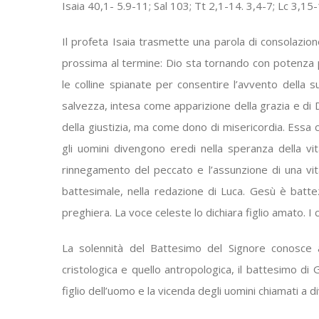
Isaia 40,1- 5.9-11; Sal 103; Tt 2,1-14. 3,4-7; Lc 3,1
Il profeta Isaia trasmette una parola di consolazion
prossima al termine: Dio sta tornando con potenza pr
le colline spianate per consentire l’avvento della su
salvezza, intesa come apparizione della grazia e di D
della giustizia, ma come dono di misericordia. Essa c
gli uomini divengono eredi nella speranza della vi
rinnegamento del peccato e l’assunzione di una vita 
battesimale, nella redazione di Luca. Gesù è batte
preghiera. La voce celeste lo dichiara figlio amato. I c
La solennità del Battesimo del Signore conosce 
cristologica e quello antropologica, il battesimo di 
figlio dell’uomo e la vicenda degli uomini chiamati a div