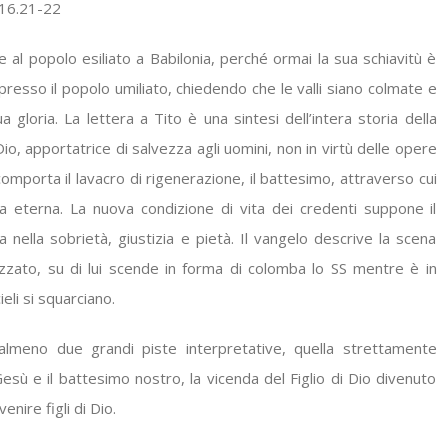
5-16.21-22
e al popolo esiliato a Babilonia, perché ormai la sua schiavitù è
esso il popolo umiliato, chiedendo che le valli siano colmate e
a gloria. La lettera a Tito è una sintesi dell’intera storia della
io, apportatrice di salvezza agli uomini, non in virtù delle opere
omporta il lavacro di rigenerazione, il battesimo, attraverso cui
ta eterna. La nuova condizione di vita dei credenti suppone il
nella sobrietà, giustizia e pietà. Il vangelo descrive la scena
zzato, su di lui scende in forma di colomba lo SS mentre è in
ieli si squarciano.
almeno due grandi piste interpretative, quella strettamente
Gesù e il battesimo nostro, la vicenda del Figlio di Dio divenuto
enire figli di Dio.