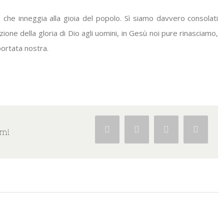
 che inneggia alla gioia del popolo. Sì siamo davvero consolati
zione della gloria di Dio agli uomini, in Gesù noi pure rinasciamo,
portata nostra.
Facebook
Twitter
Google+
Pintere
rm!