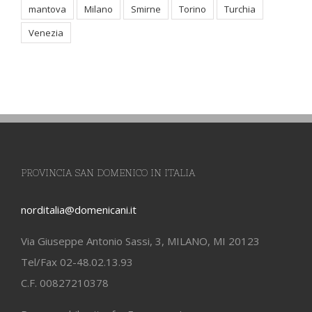
mantova
Milano
Smirne
Torino
Turchia
Venezia
PROVINCIA SAN DOMENICO IN ITALIA
norditalia@domenicani.it
Via Giuseppe Antonio Sassi, 3, MILANO, MI 20123
Tel/Fax 02-48.02.13.93
C.F. 00827210378