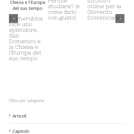
Perché
Incontro
studiare? (e
online per la
Rit
come farlo
Gioventù
sp
con gusto)
Domenicana
Di cherubica
gi
luce uno
splendore.
San
Domenico e
la Chiesa e
l’Europa del
suo tempo
Filtra per categorie:
Articoli
Capitolo