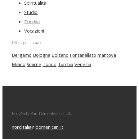
Spiritualità
Studio
Turchia
Vocazioni
Filtra per luogo:
Bergamo
Bologna
Bolzano
Fontanellato
mantova
Milano
Smirne
Torino
Turchia
Venezia
Provincia San Domenico in Italia
norditalia@domenicani.it