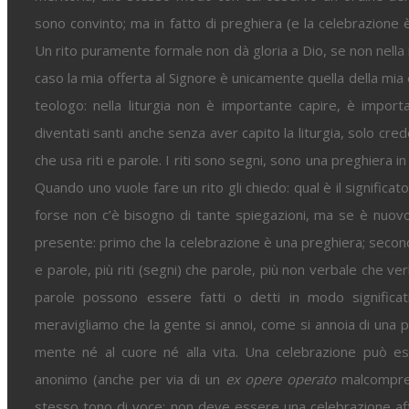
sono convinto; ma in fatto di preghiera (e la celebrazione
Un rito puramente formale non dà gloria a Dio, se non nella i
caso la mia offerta al Signore è unicamente quella della mi
teologo: nella liturgia non è importante capire, è impor
diventati santi anche senza aver capito la liturgia, solo cr
che usa riti e parole. I riti sono segni, sono una preghiera i
Quando uno vuole fare un rito gli chiedo: qual è il significat
forse non c’è bisogno di tante spiegazioni, ma se è nuov
presente: primo che la celebrazione è una preghiera; second
e parole, più riti (segni) che parole, più non verbale che ver
parole possono essere fatti o detti in modo significativ
meravigliamo che la gente si annoi, come si annoia di una p
mente né al cuore né alla vita. Una celebrazione può es
anonimo (anche per via di un
ex opere operato
malcompres
stesso tono di voce; non deve essere una celebrazione affr