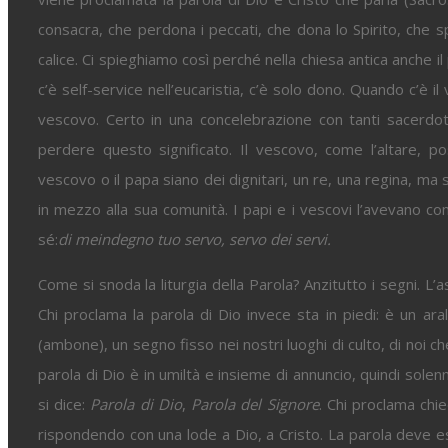
consacra, che perdona i peccati, che dona lo Spirito, che s
calice. Ci spieghiamo così perché nella chiesa antica anche i
c’è self-service nell’eucaristia, c’è solo dono. Quando c’è i
vescovo. Certo in una concelebrazione con tanti sacer
perdere questo significato. Il vescovo, come l’altare, po
vescovo o il papa siano dei dignitari, un re, una regina, ma
in mezzo alla sua comunità. I papi e i vescovi l’avevano c
sé:
di meindegno tuo servo, servo dei servi.
Come si snoda la liturgia della Parola? Anzitutto i segni. L’
Chi proclama la parola di Dio invece sta in piedi: è un aral
(ambone), un segno fisso nei nostri luoghi di culto, di noi ch
parola di Dio è in umiltà e insieme di annuncio, quindi sole
si dice:
Parola di Dio
,
Parola del Signore
. Chi proclama chie
rispondendo con una lode a Dio, a Cristo. La parola deve e