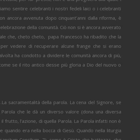
mo sentire celebranti i nostri fedeli laici o i celebranti
on ancora avvenuta dopo cinquant’anni dalla riforma, è
elebrazione della comunità. Ciò non si è ancora avverato
ale che, cheto cheto,
papa Francesco ha ribadito che la
 per vedere di recuperare alcune frange che si erano
 talvolta ha condotto a dividere le comunità ancora di più,
 come se il rito antico desse più gloria a Dio del nuovo o
a .La sacramentalità della parola. La cena del Signore, se
 Parola che le dà un diverso valore (dona una diversa
il frutto, l’azione, di quella Parola. La Parola infatti non è
e quando era nella bocca di Gesù. Quando nella liturgia
osanctum Concilium, 7), come è Cristo che battezza, che