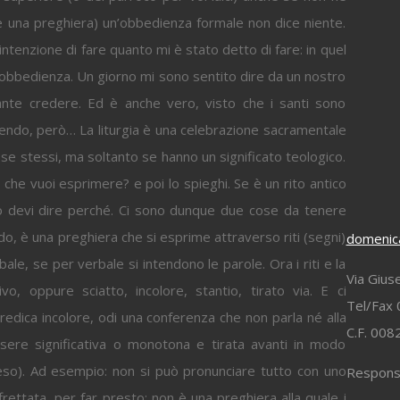
 è una preghiera) un’obbedienza formale non dice niente.
ntenzione di fare quanto mi è stato detto di fare: in quel
a obbedienza. Un giorno mi sono sentito dire da un nostro
tante credere. Ed è anche vero, visto che i santi sono
edendo, però… La liturgia è una celebrazione sacramentale
n se stessi, ma soltanto se hanno un significato teologico.
o che vuoi esprimere? e poi lo spieghi. Se è un rito antico
o devi dire perché. Ci sono dunque due cose da tenere
o, è una preghiera che si esprime attraverso riti (segni)
domenica
bale, se per verbale si intendono le parole. Ora i riti e la
Via Gius
o, oppure sciatto, incolore, stantio, tirato via. E ci
Tel/Fax 
redica incolore, odi una conferenza che non parla né alla
C.F. 00
sere significativa o monotona e tirata avanti in modo
o). Ad esempio: non si può pronunciare tutto con uno
Responsa
ettata, per far presto; non è una preghiera alla quale i