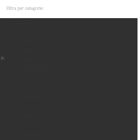
Filtra per categorie:
Articoli
Capitolo
Eventi
Giubileo 2016
Giubileo 2021
 in
Giustizia e Pace
Laici
Pastorale Giovanile
Predicazione
Preghiera
Rosario
Rosario Vivente
Santi e Beati