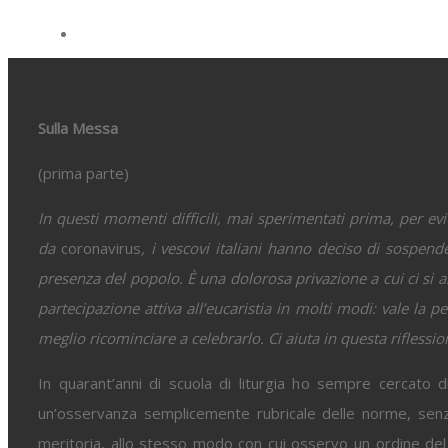
View
Larger
A Chiesa chiusa… (I parte)
Image
Sulla Messa
(prima parte)
In questi momenti difficili, mai sperimentati prima, per ev
da
coronavirus
,
i vescovi italiani hanno deciso di sospend
presenza del popolo. È una dolorosa privazione a cui ci si a
partecipazione attiva all’eucaristia in molti modi: vale la 
meglio ricominciare a celebrarlo. Ci aiuta in questa riflessio
In quarant’anni di scuola di liturgia ho sempre cercato d
un’osservanza semplicemente rubricale delle norme, senz
meritoria, allo stesso modo con cui osservo un ordine del 