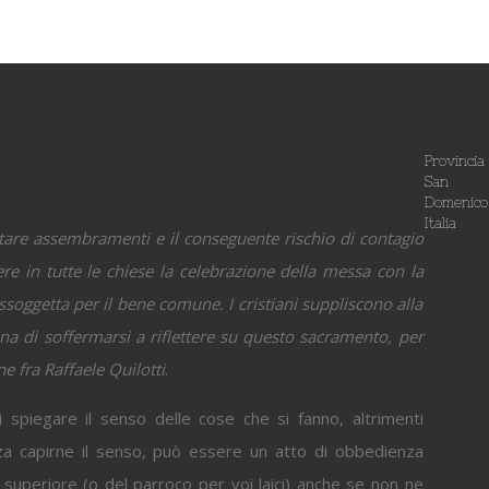
Provincia
San
Domenico
Italia
itare assembramenti e il conseguente rischio di contagio
ere in tutte le chiese la celebrazione della messa con la
ssoggetta per il bene comune. I cristiani suppliscono alla
pena di soffermarsi a riflettere su questo sacramento, per
ne fra Raffaele Quilotti
.
i spiegare il senso delle cose che si fanno, altrimenti
a capirne il senso, può essere un atto di obbedienza
superiore (o del parroco per voi laici) anche se non ne