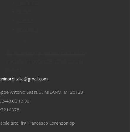
Spiritualità
Studio
Turchia
Vocazioni
Filtra per luogo:
Bergamo
Bologna
Bolzano
Fontanellato
mantova
Milano
Smirne
Torino
Turchia
Venezia
ninorditalia@gmail.com
eppe Antonio Sassi, 3, MILANO, MI 20123
02-48.02.13.93
827210378
bile sito: fra Francesco Lorenzon op