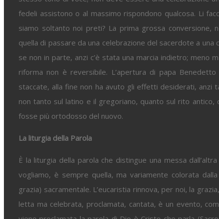
fedeli assistono o al massimo rispondono qualcosa. Li faccia
siamo soltanto noi preti? La prima grossa conversione, n
quella di passare da una celebrazione del sacerdote a una c
se non in parte, anzi c’è stata una marcia indietro; meno m
riforma non è reversibile. L’apertura di papa Benedetto
staccate, alla fine non ha avuto gli effetti desiderati, anzi
non tanto sul latino e il gregoriano, quanto sul rito antico,
fosse più ortodosso del nuovo.
La liturgia della Parola
È la liturgia della parola che distingue una messa dall’altr
vogliamo, è sempre quella, ma variamente colorata dalla
grazia) sacramentale. L’eucaristia rinnova, per noi, la grazia, 
letta ma celebrata, proclamata, cantata, è un evento, com
viene proclamata la parola di Dio è Cristo che parla (Sacr