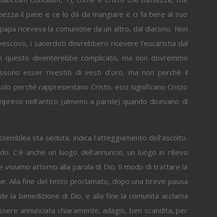
pezza il pane e ce lo dà da mangiare e ci fa bere al suo
l papa riceveva la comunione da un altro, dal diacono. Non
l vescovo, i sacerdoti dovrebbero ricevere l’eucaristia dal
doti questo diventerebbe complicato, ma non dovremmo
ssono esser rivestiti di vesti d’oro, ma non perché il
 solo perché rappresentano Cristo, essi significano Cristo
ompreso nell’antico (almeno a parole) quando dicevano di
assemblea sta seduta, indica l’atteggiamento dell’ascolto.
do. C’è anche un luogo dell’annuncio, un luogo in rilievo
e viviamo attorno alla parola di Dio. Il modo di trattare la
nne. Alla fine del testo proclamato, dopo una breve pausa
de la benedizione di Dio, e alla fine la comunità acclama
ssere annunciata chiaramente, adagio, ben scandita, per