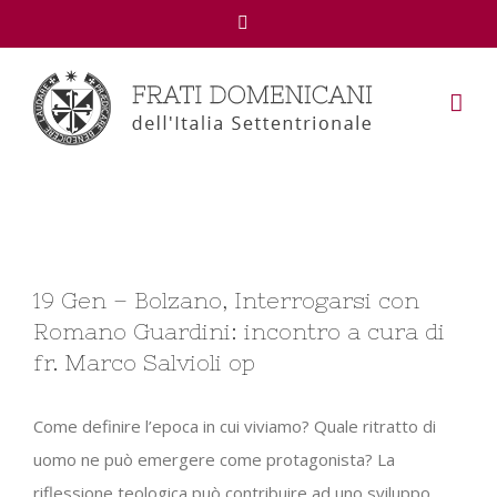
Facebook
View
19 Gen – Bolzano, Interrogarsi con
Larger
Romano Guardini: incontro a cura di
Image
fr. Marco Salvioli op
Come definire l’epoca in cui viviamo? Quale ritratto di
uomo ne può emergere come protagonista? La
riflessione teologica può contribuire ad uno sviluppo